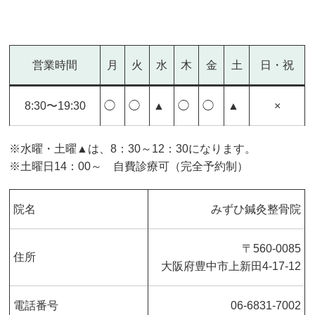
営業時間
月
火
水
木
金
土
日・祝
8:30〜19:30
◯
◯
▲
◯
◯
▲
×
※水曜・土曜▲は、8：30～12：30になります。
※土曜日14：00～ 自費診療可（完全予約制）
院名
みずひ鍼灸整骨院
〒560-0085
住所
大阪府豊中市上新田4-17-12
電話番号
06-6831-7002