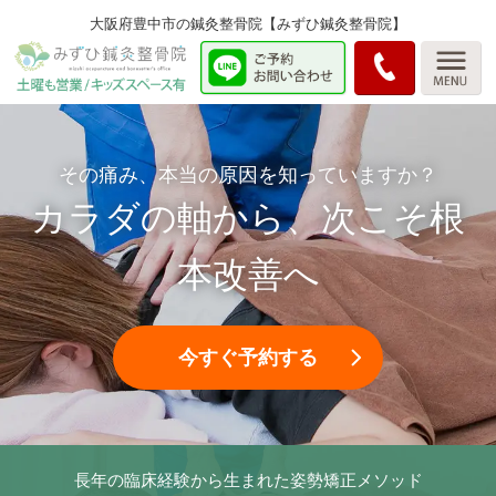
大阪府豊中市の鍼灸整骨院【みずひ鍼灸整骨院】
その痛み、本当の原因を知っていますか？
カラダの軸から、次こそ根
本改善へ
今すぐ予約する
長年の臨床経験から生まれた姿勢矯正メソッド